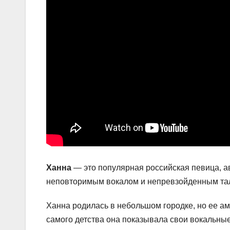
Ханна
— это популярная российская певица, а
неповторимым вокалом и непревзойденным та
Ханна родилась в небольшом городке, но ее ам
самого детства она показывала свои вокальные