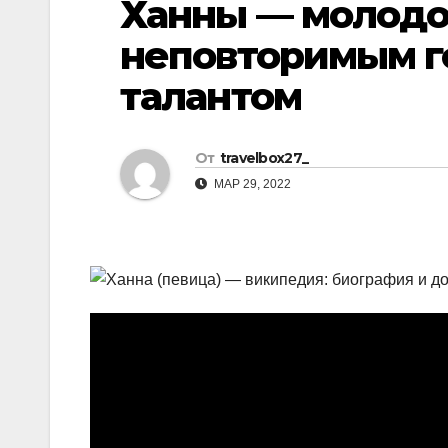
Ханны — молодо
р
l
а
неповторимым г
a
в
талантом
s
и
s
т
n
От
travelbox27_
ь
МАР 29, 2022
i
k
i