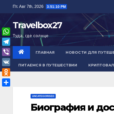
Перейти
Пт. Авг 7th, 2026
3:51:11 PM
к
содержимому
Travelbox27
Туда, где солнце
W
h
T
ГЛАВНАЯ
НОВОСТИ ДЛЯ ПУТЕШ
a
e
V
t
ПИТАЕМСЯ В ПУТЕШЕСТВИИ
КРИПТОВАЛ
l
i
V
s
e
b
K
A
O
g
e
p
d
r
О
r
p
n
UNCATEGORISED
a
т
Биография и до
o
m
п
k