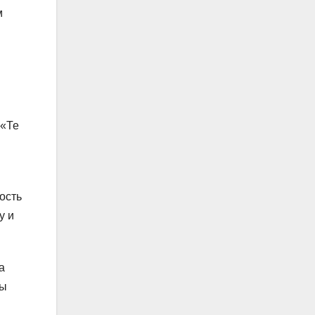
м
 «Те
ость
у и
а
ты