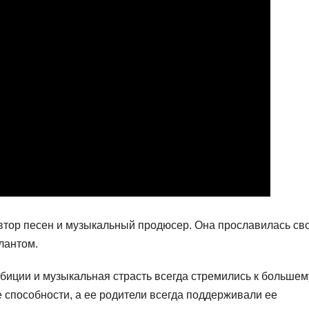
втор песен и музыкальный продюсер. Она прославилась св
лантом.
биции и музыкальная страсть всегда стремились к большем
 способности, а ее родители всегда поддерживали ее