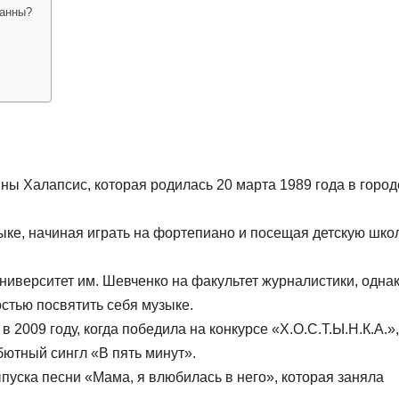
Ханны?
ы Халапсис, которая родилась 20 марта 1989 года в город
ыке, начиная играть на фортепиано и посещая детскую шко
университет им. Шевченко на факультет журналистики, одна
остью посвятить себя музыке.
2009 году, когда победила на конкурсе «Х.О.С.Т.Ы.Н.К.А.»,
ютный сингл «В пять минут».
пуска песни «Мама, я влюбилась в него», которая заняла