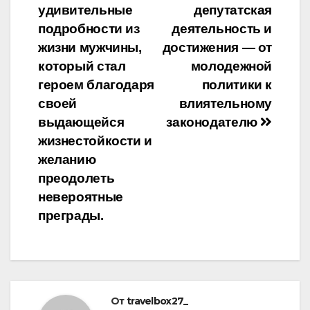
записям
удивительные
депутатская
подробности из
деятельность и
жизни мужчины,
достижения — от
который стал
молодежной
героем благодаря
политики к
своей
влиятельному
выдающейся
законодателю
жизнестойкости и
желанию
преодолеть
невероятные
преграды.
От
travelbox27_