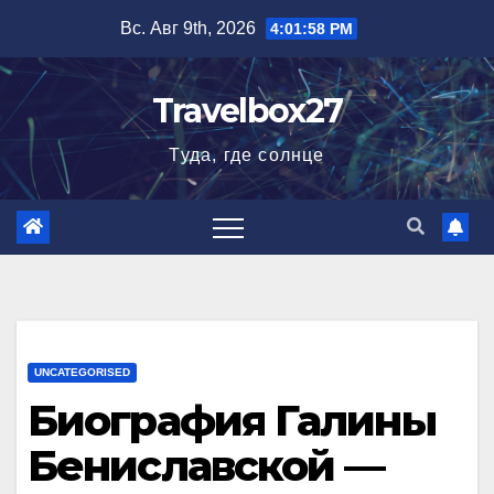
Перейти
Вс. Авг 9th, 2026
4:01:59 PM
к
содержимому
Travelbox27
Туда, где солнце
UNCATEGORISED
Биография Галины
Бениславской —