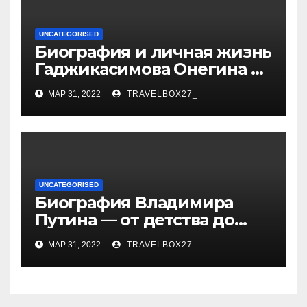
UNCATEGORISED
Биография и личная жизнь
Гаджикасимова Онегина —
информация о жене и
МАР 31, 2022
TRAVELBOX27_
детях
UNCATEGORISED
Биография Владимира
Путина — от детства до
президентства
МАР 31, 2022
TRAVELBOX27_