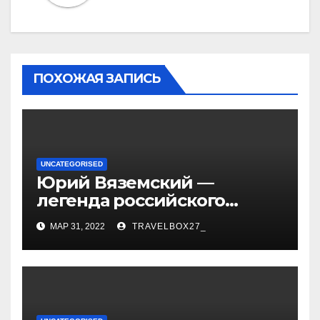
ПОХОЖАЯ ЗАПИСЬ
UNCATEGORISED
Юрий Вяземский —
легенда российского
спорта — биография,
МАР 31, 2022
TRAVELBOX27_
достижения и вклад в
развитие гимнастики