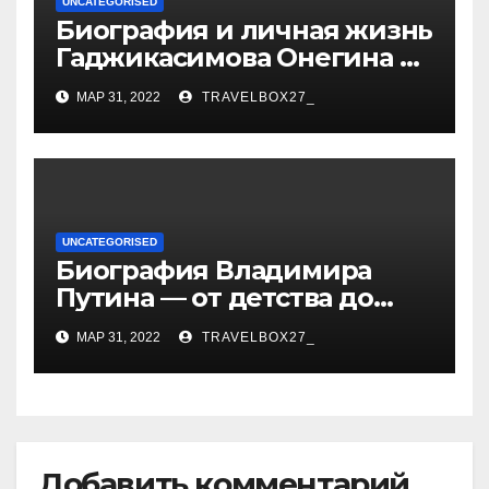
UNCATEGORISED
Биография и личная жизнь
Гаджикасимова Онегина —
информация о жене и
МАР 31, 2022
TRAVELBOX27_
детях
UNCATEGORISED
Биография Владимира
Путина — от детства до
президентства
МАР 31, 2022
TRAVELBOX27_
Добавить комментарий