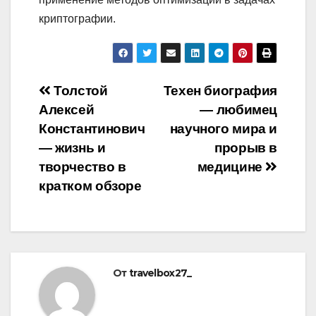
криптографии.
Навигация
Толстой
Техен биография
Алексей
— любимец
по
Константинович
научного мира и
записям
— жизнь и
прорыв в
творчество в
медицине
кратком обзоре
От
travelbox27_