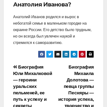
Анатолия Иванова?
Анатолий Иванов родился и вырос в
небогатой семье в маленьком городке на
окраине России. Его детство было трудным,
но он всегда был увлечен наукой и
стремился к саморазвитию.
Навигация
Биография
Биография
Юли Михалковой
Михаила
по
— героини
Долотова —
записям
уральских
певца группы
пельменей, ее
Песняры —
путь к успеху и
история успеха,
секреты
творчество и