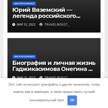
UNCATEGORISED
Юрий Вяземский —
легенда российского
спорта — биография,
МАР 31, 2022
TRAVELBOX27_
достижения и вклад в
развитие гимнастики
UNCATEGORISED
Биография и личная жизнь
Гаджикасимова Онегина —
информация о жене и
МАР 31, 2022
TRAVELBOX27_
детях
Этот сайт использует куки-файлы и другие технологии, чтобы
помочь вам в навигации, а также предоставить лучший
пользовательский опыт.
OK