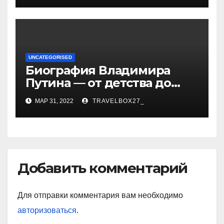
UNCATEGORISED
Биография Владимира
Путина — от детства до
президентства
МАР 31, 2022
TRAVELBOX27_
Добавить комментарий
Для отправки комментария вам необходимо
авторизоваться
.