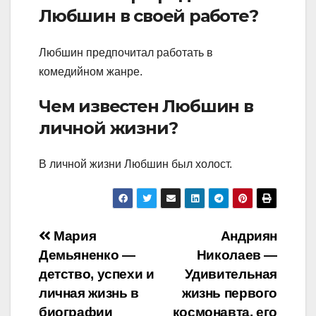
Любшин в своей работе?
Любшин предпочитал работать в
комедийном жанре.
Чем известен Любшин в
личной жизни?
В личной жизни Любшин был холост.
Навигация
Мария
Андриян
Демьяненко —
Николаев —
по
детство, успехи и
Удивительная
записям
личная жизнь в
жизнь первого
биографии
космонавта, его