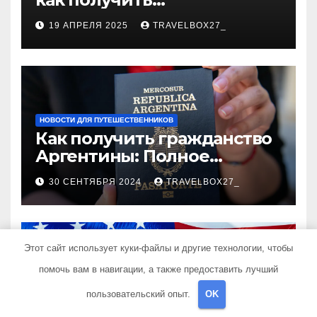
финансирование в любое
19 АПРЕЛЯ 2025
TRAVELBOX27_
время
НОВОСТИ ДЛЯ ПУТЕШЕСТВЕННИКОВ
Как получить гражданство
Аргентины: Полное
руководство
30 СЕНТЯБРЯ 2024
TRAVELBOX27_
Этот сайт использует куки-файлы и другие технологии, чтобы
помочь вам в навигации, а также предоставить лучший
НОВОСТИ ДЛЯ ПУТЕШЕСТВЕННИКОВ
Запись на визу в
пользовательский опыт.
OK
Посольство США: