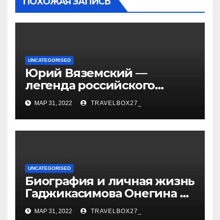
ПОХОЖАЯ ЗАПИСЬ
UNCATEGORISED
Юрий Вяземский —
легенда российского
спорта — биография,
МАР 31, 2022
TRAVELBOX27_
достижения и вклад в
развитие гимнастики
UNCATEGORISED
Биография и личная жизнь
Гаджикасимова Онегина —
информация о жене и
МАР 31, 2022
TRAVELBOX27_
детях