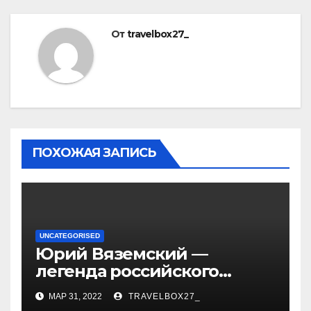
От
travelbox27_
ПОХОЖАЯ ЗАПИСЬ
UNCATEGORISED
Юрий Вяземский —
легенда российского
спорта — биография,
МАР 31, 2022
TRAVELBOX27_
достижения и вклад в