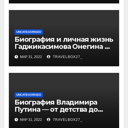
развитие гимнастики
UNCATEGORISED
Биография и личная жизнь
Гаджикасимова Онегина —
информация о жене и
МАР 31, 2022
TRAVELBOX27_
детях
UNCATEGORISED
Биография Владимира
Путина — от детства до
президентства
МАР 31, 2022
TRAVELBOX27_