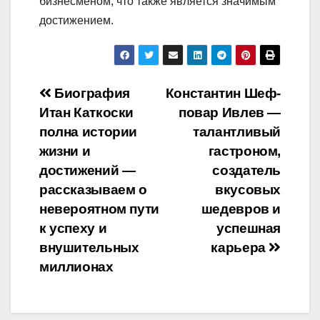
бизнесменом, что также является значимым
достижением.
Навигация
Биография
Константин Шеф-
Итан Каткоски
повар Ивлев —
по
полна истории
талантливый
записям
жизни и
гастроном,
достижений —
создатель
рассказываем о
вкусовых
невероятном пути
шедевров и
к успеху и
успешная
внушительных
карьера
миллионах