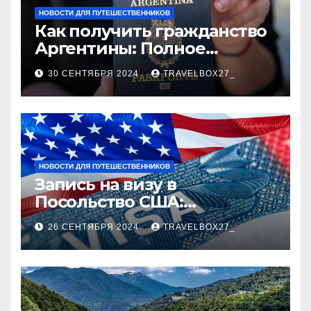
НОВОСТИ ДЛЯ ПУТЕШЕСТВЕННИКОВ
Как получить гражданство
Аргентины: Полное
руководство
30 СЕНТЯБРЯ 2024
TRAVELBOX27_
НОВОСТИ ДЛЯ ПУТЕШЕСТВЕННИКОВ
Запись на визу в
Посольство США:
Пошаговое руководство
26 СЕНТЯБРЯ 2024
TRAVELBOX27_