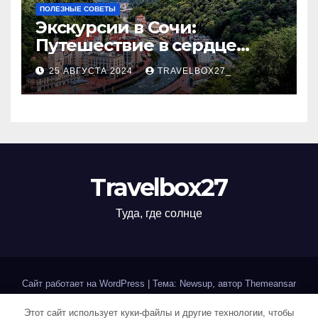
ПОЛЕЗНЫЕ СОВЕТЫ
Экскурсии в Сочи:
Путешествие в сердце
Черноморского курорта
25 АВГУСТА 2024
TRAVELBOX27_
Travelbox27
Туда, где солнце
Сайт работает на WordPress
|
Тема: Newsup, автор
Themeansar
Этот сайт использует куки-файлы и другие технологии, чтобы