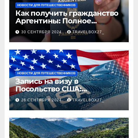
НОВОСТИ ДЛЯ ПУТЕШЕСТВЕННИКОВ
Как получить гражданство
Аргентины: Полное
руководство
30 СЕНТЯБРЯ 2024
TRAVELBOX27_
НОВОСТИ ДЛЯ ПУТЕШЕСТВЕННИКОВ
Запись на визу в
Посольство США:
Пошаговое руководство
26 СЕНТЯБРЯ 2024
TRAVELBOX27_