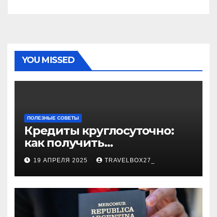
YOU MISSED
ПОЛЕЗНЫЕ СОВЕТЫ
Кредиты круглосуточно:
как получить
финансирование в любое
19 АПРЕЛЯ 2025
TRAVELBOX27_
время