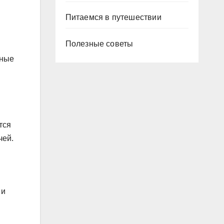
Питаемся в путешествии
Полезные советы
бные
тся
чей.
 и