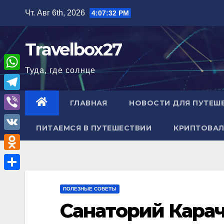
Перейти
Чт. Авг 6th, 2026
4:07:33 PM
к
содержимому
Travelbox27
Туда, где солнце
W
h
T
ГЛАВНАЯ
НОВОСТИ ДЛЯ ПУТЕШ
a
e
V
t
ПИТАЕМСЯ В ПУТЕШЕСТВИИ
КРИПТОВАЛ
l
i
V
s
e
b
K
A
O
g
e
p
d
r
О
r
p
n
ПОЛЕЗНЫЕ СОВЕТЫ
a
т
Санаторий Карач
o
m
п
k