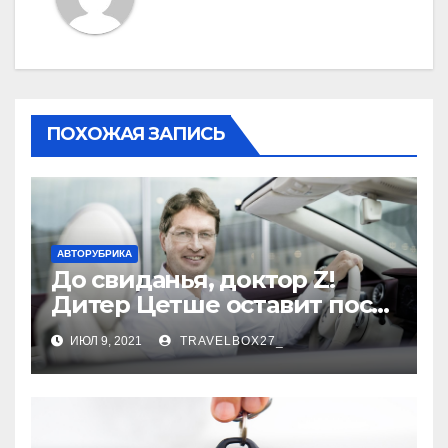
ПОХОЖАЯ ЗАПИСЬ
АВТОРУБРИКА
До свиданья, доктор Z!
Дитер Цетше оставит пост
главы концерна Daimler
ИЮЛ 9, 2021
TRAVELBOX27_