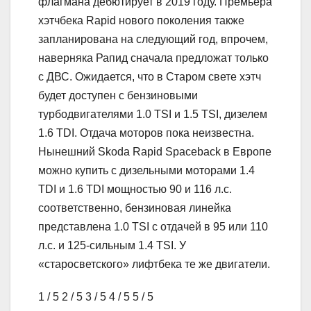
флагмана дебютирует в 2019 году. Премьера
хэтчбека Rapid нового поколения также
запланирована на следующий год, впрочем,
наверняка Рапид сначала предложат только
с ДВС. Ожидается, что в Старом свете хэтч
будет доступен с бензиновыми
турбодвигателями 1.0 TSI и 1.5 TSI, дизелем
1.6 TDI. Отдача моторов пока неизвестна.
Нынешний Skoda Rapid Spaceback в Европе
можно купить с дизельными моторами 1.4
TDI и 1.6 TDI мощностью 90 и 116 л.с.
соответственно, бензиновая линейка
представлена 1.0 TSI с отдачей в 95 или 110
л.с. и 125-сильным 1.4 TSI. У
«старосветского» лифтбека те же двигатели.
1
/ 5
2
/ 5
3
/ 5
4
/ 5
5
/ 5