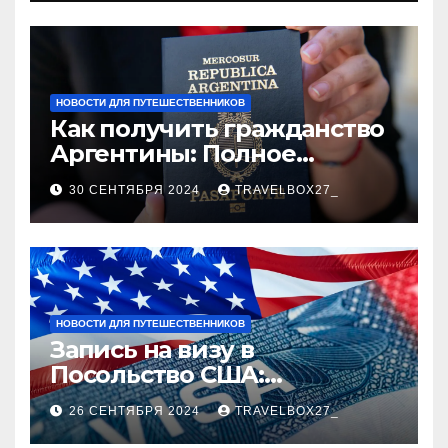
НОВОСТИ ДЛЯ ПУТЕШЕСТВЕННИКОВ
Как получить гражданство
Аргентины: Полное
руководство
30 СЕНТЯБРЯ 2024
TRAVELBOX27_
НОВОСТИ ДЛЯ ПУТЕШЕСТВЕННИКОВ
Запись на визу в
Посольство США:
Пошаговое руководство
26 СЕНТЯБРЯ 2024
TRAVELBOX27_