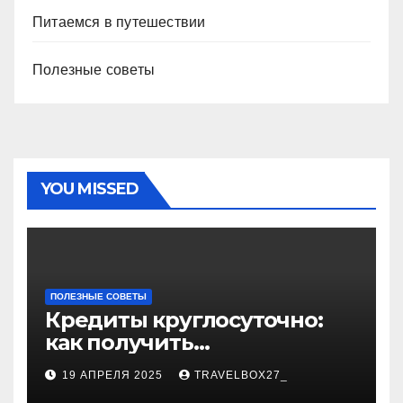
Питаемся в путешествии
Полезные советы
YOU MISSED
ПОЛЕЗНЫЕ СОВЕТЫ
Кредиты круглосуточно:
как получить
финансирование в любое
19 АПРЕЛЯ 2025
TRAVELBOX27_
время