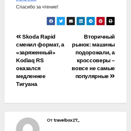
Спасибо за чтение!
Навигация
Skoda Rapid
Вторичный
сменил формат, а
рынок: машины
по
«заряженный»
подорожали, а
записям
Kodiaq RS
кроссоверы –
оказался
вовсе не самые
медленнее
популярные
Тигуана
От
travelbox27_