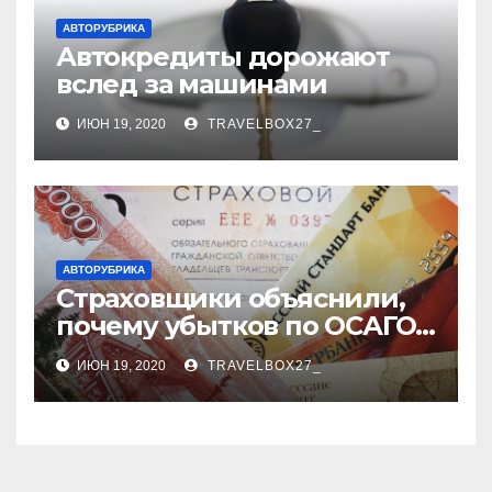
АВТОРУБРИКА
Автокредиты дорожают
вслед за машинами
ИЮН 19, 2020
TRAVELBOX27_
АВТОРУБРИКА
Страховщики объяснили,
почему убытков по ОСАГО
стало меньше
ИЮН 19, 2020
TRAVELBOX27_