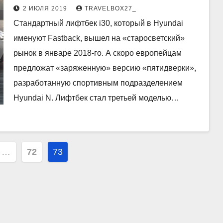
Skoda Octavia
2 ИЮЛЯ 2019
TRAVELBOX27_
Стандартный лифтбек i30, который в Hyundai
именуют Fastback, вышел на «старосветский»
рынок в январе 2018-го. А скоро европейцам
предложат «заряженную» версию «пятидверки»,
разработанную спортивным подразделением
Hyundai N. Лифтбек стал третьей моделью…
ция
…
72
73
й