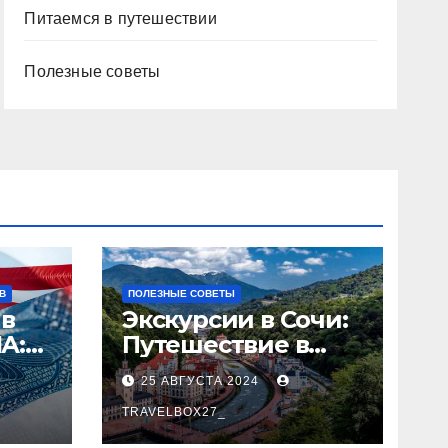
Питаемся в путешествии
Полезные советы
В
ПОЛЕЗНЫЕ СОВЕТЫ
 в
Экскурсии в Сочи:
А:
Путешествие в
сердце
25 АВГУСТА 2024
Черноморского
курорта
TRAVELBOX27_