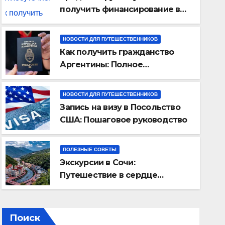
получить финансирование в
любое время
НОВОСТИ ДЛЯ ПУТЕШЕСТВЕННИКОВ
Как получить гражданство
Аргентины: Полное
руководство
НОВОСТИ ДЛЯ ПУТЕШЕСТВЕННИКОВ
Запись на визу в Посольство
ПОЛЕЗНЫЕ СОВЕТЫ
США: Пошаговое руководство
Экскурсии в Сочи: Путеше
Черноморского курорта
ПОЛЕЗНЫЕ СОВЕТЫ
Экскурсии в Сочи:
25 АВГУСТА 2024
TRAVELBOX27_
Путешествие в сердце
Черноморского курорта
Поиск