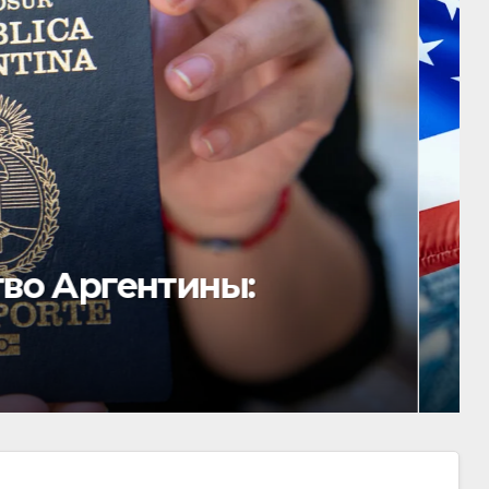
ольство США:
тво