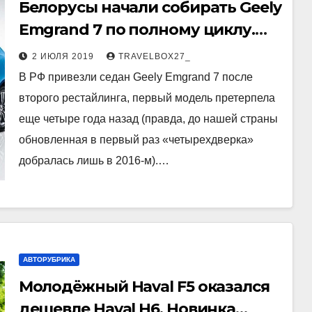
Белорусы начали собирать Geely
Emgrand 7 по полному циклу.
Седан подорожал на 170 000
2 ИЮЛЯ 2019
TRAVELBOX27_
рублей
В РФ привезли седан Geely Emgrand 7 после
второго рестайлинга, первый модель претерпела
еще четыре года назад (правда, до нашей страны
обновленная в первый раз «четырехдверка»
добралась лишь в 2016-м).…
АВТОРУБРИКА
Молодёжный Haval F5 оказался
дешевле Haval H6. Новинка