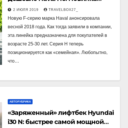
доберётся и до России
2 ИЮЛЯ 2019
TRAVELBOX27_
Новую F-серию марка Haval анонсировала
весной 2018 года. Как тогда заявили в компании,
эта линейка предназначена для покупателей в
возрасте 25-30 лет. Серия H теперь
позиционируется как «семейная». Любопытно,
что…
АВТОРУБРИКА
«Заряженный» лифтбек Hyundai
i30 N: быстрее самой мощной