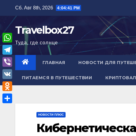
Перейти
Сб. Авг 8th, 2026
4:04:42 PM
к
содержимому
Travelbox27
Туда, где солнце
W
h
T
ГЛАВНАЯ
НОВОСТИ ДЛЯ ПУТЕШ
a
e
V
t
ПИТАЕМСЯ В ПУТЕШЕСТВИИ
КРИПТОВАЛ
l
i
V
s
e
b
K
A
O
g
e
p
d
r
О
r
p
n
НОВОСТИ ПЛЮС
a
т
Кибернетическа
o
m
п
k