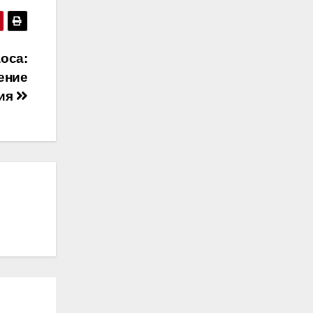
оса:
ение
ния