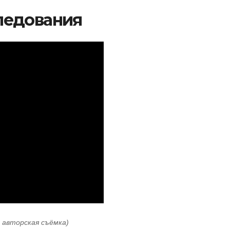
ледования
: авторская съёмка)