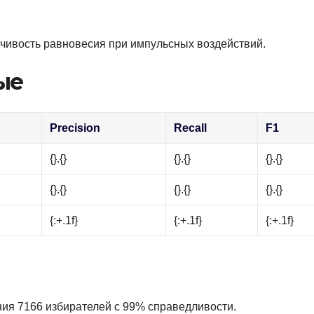
чивость равновесия при импульсных воздействий.
ые
Precision
Recall
F1
{}.{}
{}.{}
{}.{}
{}.{}
{}.{}
{}.{}
{:+.1f}
{:+.1f}
{:+.1f}
ния 7166 избирателей с 99% справедливости.