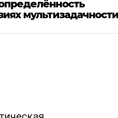
еопределённость
виях мультизадачност