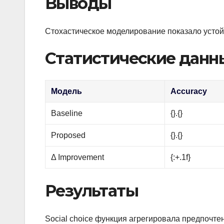
Выводы
Стохастическое моделирование показало устой
Статистические данн
Модель
Accuracy
Baseline
{}.{}
Proposed
{}.{}
Δ Improvement
{:+.1f}
Результаты
Social choice функция агрегировала предпочте