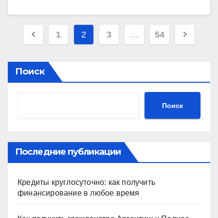
Пагинация
1
2
3
…
54
записей
Поиск
Поиск
Последние публикации
Кредиты круглосуточно: как получить
финансирование в любое время