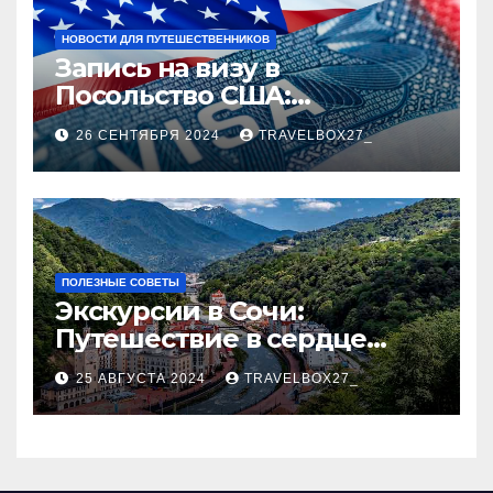
НОВОСТИ ДЛЯ ПУТЕШЕСТВЕННИКОВ
Запись на визу в
Посольство США:
Пошаговое руководство
26 СЕНТЯБРЯ 2024
TRAVELBOX27_
ПОЛЕЗНЫЕ СОВЕТЫ
Экскурсии в Сочи:
Путешествие в сердце
Черноморского курорта
25 АВГУСТА 2024
TRAVELBOX27_