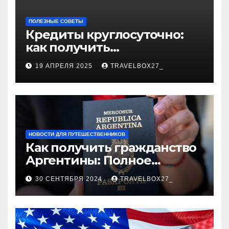
ПОЛЕЗНЫЕ СОВЕТЫ
Кредиты круглосуточно:
как получить
финансирование в любое
19 АПРЕЛЯ 2025
TRAVELBOX27_
время
НОВОСТИ ДЛЯ ПУТЕШЕСТВЕННИКОВ
Как получить гражданство
Аргентины: Полное
руководство
30 СЕНТЯБРЯ 2024
TRAVELBOX27_